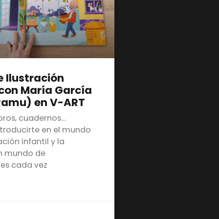
e Ilustración
 con María García
Ramu) en V-ART
ibros, cuadernos…
ntroducirte en el mundo
ación infantil y la
Un mundo de
des cada vez