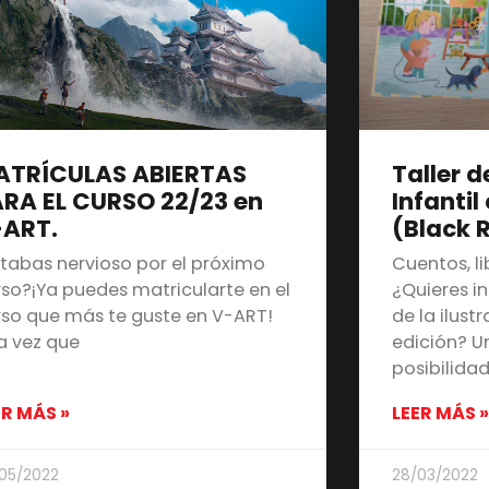
ATRÍCULAS ABIERTAS
Taller d
RA EL CURSO 22/23 en
Infantil
-ART.
(Black 
stabas nervioso por el próximo
Cuentos, l
rso?¡Ya puedes matricularte en el
¿Quieres i
rso que más te guste en V-ART!
de la ilustr
a vez que
edición? 
posibilida
ER MÁS »
LEER MÁS »
05/2022
28/03/2022