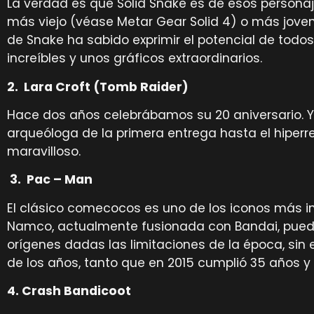
La verdad es que Solid Snake es de esos person
más viejo (véase Metar Gear Solid 4) o más joven
de Snake ha sabido exprimir el potencial de todo
increíbles y unos gráficos extraordinarios.
2. Lara Croft (Tomb Raider)
Hace dos años celebrábamos su 20 aniversario. Y
arqueóloga de la primera entrega hasta el hiperr
maravilloso.
3. Pac – Man
El clásico comecocos es uno de los iconos más in
Namco, actualmente fusionada con Bandai, pued
orígenes dadas las limitaciones de la época, sin
de los años, tanto que en 2015 cumplió 35 años y
4. Crash Bandicoot