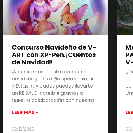
Concurso Navideño de V-
M
ART con XP-Pen.¡Cuentos
PA
de Navidad!
V
¡Anunciamos nuestro concurso
¿E
navideño junto a @xppen.spain! 🎄
cu
✨Estas navidades puedes llevarte
cu
un REGALO increíble gracias a
Un
nuestra colaboración con nuestro
LEER MÁS »
LE
02/12/2025
03/