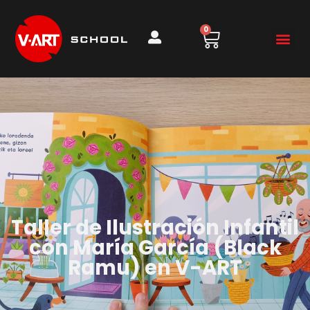
0
Taller de Ilustración Infantil
con María García (Black
Ramu) en V-ART