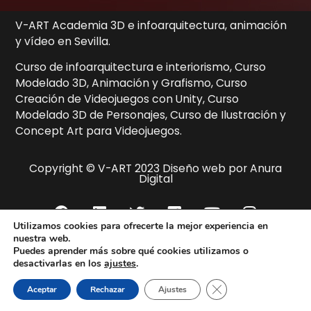
V-ART Academia 3D e infoarquitectura, animación
y vídeo en Sevilla.
Curso de infoarquitectura e interiorismo, Curso
Modelado 3D, Animación y Grafismo, Curso
Creación de Videojuegos con Unity, Curso
Modelado 3D de Personajes, Curso de Ilustración y
Concept Art para Videojuegos.
Copyright © V-ART 2023 Diseño web por Anura
Digital
Utilizamos cookies para ofrecerte la mejor experiencia en
nuestra web.
Puedes aprender más sobre qué cookies utilizamos o
Aviso Legal
Contacto
Política de Cookies
desactivarlas en los
ajustes
.
Política de Privacidad
Cerrar el banner de 
Aceptar
Rechazar
Ajustes
Términos y Condiciones