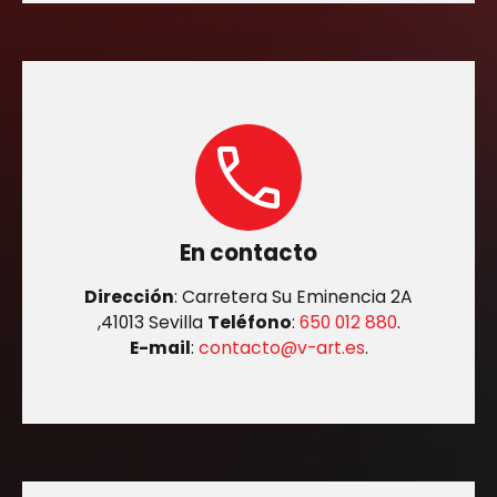
En contacto
Dirección
: Carretera Su Eminencia 2A
,41013 Sevilla
Teléfono
:
650 012 880
.
E-mail
:
contacto@v-art.es
.