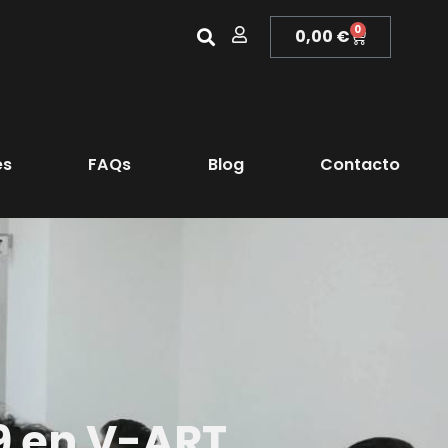
0
0,00
€
es
FAQs
Blog
Contacto
9 en V-ART