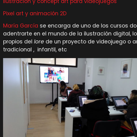
Ilustración y concept art para videojuegos
Pixel art y animación 2D
María García
se encarga de uno de los cursos don
adentrarte en el mundo de la ilustración digital, lo
propios del
lore
de un proyecto de videojuego o a
tradicional , infantil, etc