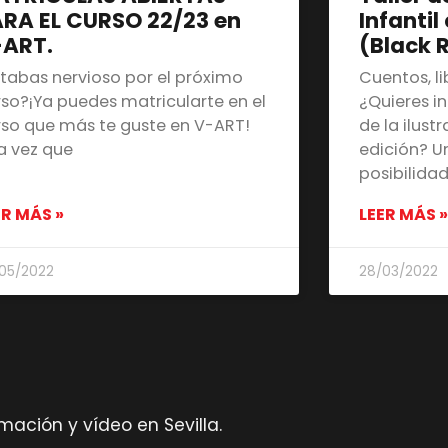
RA EL CURSO 22/23 en
Infantil
-ART.
(Black 
stabas nervioso por el próximo
Cuentos, l
rso?¡Ya puedes matricularte en el
¿Quieres i
rso que más te guste en V-ART!
de la ilustr
a vez que
edición? 
posibilida
ER MÁS »
LEER MÁS »
05/2022
28/03/2022
ación y vídeo en Sevilla.