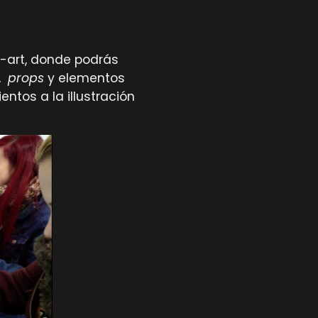
t-art, donde podrás
s,
props
y elementos
tos a la illustración