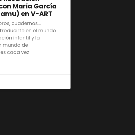
 con María García
Ramu) en V-ART
ibros, cuadernos…
ntroducirte en el mundo
ación infantil y la
Un mundo de
des cada vez