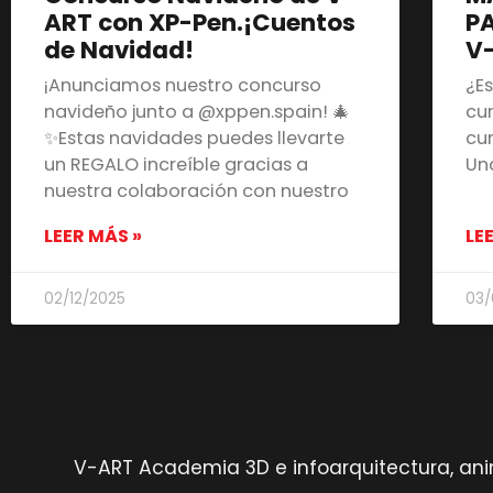
ART con XP-Pen.¡Cuentos
PA
de Navidad!
V
¡Anunciamos nuestro concurso
¿E
navideño junto a @xppen.spain! 🎄
cu
✨Estas navidades puedes llevarte
cu
un REGALO increíble gracias a
Un
nuestra colaboración con nuestro
LEER MÁS »
LE
02/12/2025
03/
V-ART Academia 3D e infoarquitectura, anim