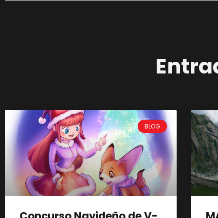
Entra
BLOG
Concurso Navideño de V-
M