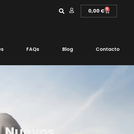
0
0,00
€
es
FAQs
Blog
Contacto
. Nuevos