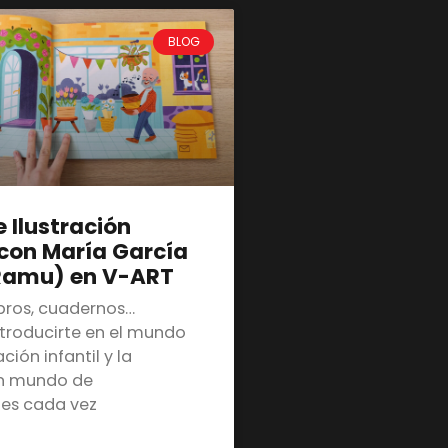
BLOG
e Ilustración
 con María García
Ramu) en V-ART
ibros, cuadernos…
ntroducirte en el mundo
ación infantil y la
Un mundo de
des cada vez