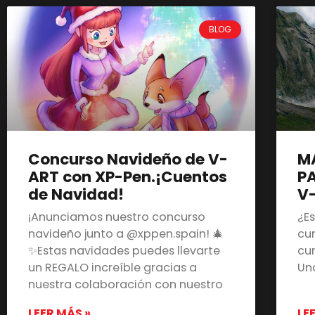
BLOG
Concurso Navideño de V-
M
ART con XP-Pen.¡Cuentos
PA
de Navidad!
V
¡Anunciamos nuestro concurso
¿E
navideño junto a @xppen.spain! 🎄
cu
✨Estas navidades puedes llevarte
cu
un REGALO increíble gracias a
Un
nuestra colaboración con nuestro
LEER MÁS »
LE