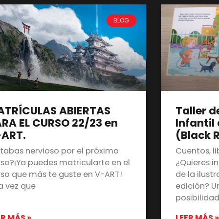
BLOG
ATRÍCULAS ABIERTAS
Taller d
RA EL CURSO 22/23 en
Infantil
-ART.
(Black 
stabas nervioso por el próximo
Cuentos, l
rso?¡Ya puedes matricularte en el
¿Quieres i
rso que más te guste en V-ART!
de la ilustr
a vez que
edición? 
posibilida
ER MÁS »
LEER MÁS »