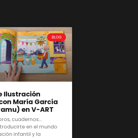
BLOG
e Ilustración
 con María García
Ramu) en V-ART
ibros, cuadernos…
ntroducirte en el mundo
ación infantil y la