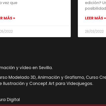
a vez que
edición? 
posibilida
ER MÁS »
LEER MÁS »
05/2022
28/03/2022
ación y vídeo en Sevilla.
Curso Modelado 3D, Animación y Grafismo, Curso Cr
 Ilustración y Concept Art para Videojuegos.
ra Digital