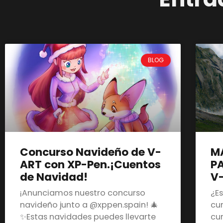
BLOG
Concurso Navideño de V-
M
ART con XP-Pen.¡Cuentos
PA
de Navidad!
V
¡Anunciamos nuestro concurso
¿E
navideño junto a @xppen.spain! 🎄
cu
✨Estas navidades puedes llevarte
cu