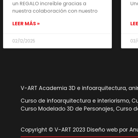
un REGALO increíble gracias a
Un
nuestra colaboración con nuestro
LEER MÁS »
LE
02/12/2025
03/
V-ART Academia 3D e infoarquitectura, anim
Curso de infoarquitectura e interiorismo, 
Curso Modelado 3D de Personajes, Curso de
Copyright © V-ART 2023 Diseño web por Anu