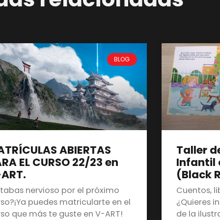
BLOG
ATRÍCULAS ABIERTAS
Taller d
RA EL CURSO 22/23 en
Infantil
-ART.
(Black 
stabas nervioso por el próximo
Cuentos, l
rso?¡Ya puedes matricularte en el
¿Quieres i
rso que más te guste en V-ART!
de la ilustr