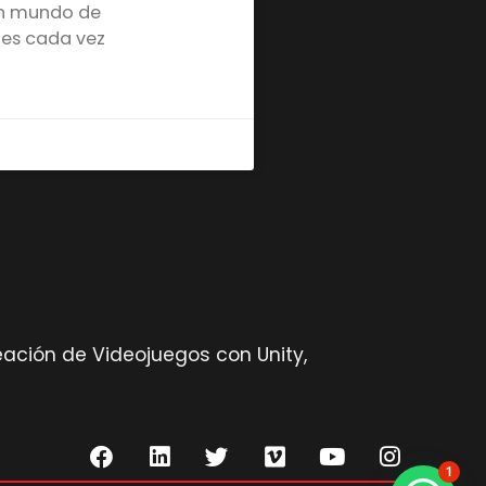
Un mundo de
des cada vez
eación de Videojuegos con Unity,
1