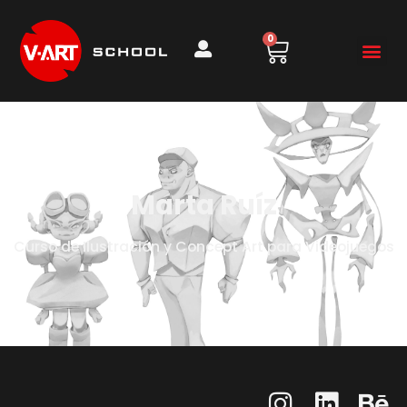
0
Marta Ruíz
Curso de Ilustración y Concept Art para Videojuegos